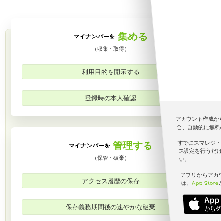
集める
マイナンバーを
（収集・取得）
利用目的を開示する
登録時の本人確認
アカウント作成か
合、自動的に無料
すでにスマレジ・
管理する
マイナンバーを
ス設定を行うだ
（保管・破棄）
い。
アプリからアカ
アクセス履歴の保存
は、
App Store
保存義務期間後の速やかな破棄