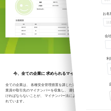
お名
会
利
今、全ての企業に
求められるマイナンバー管理
全ての企業は、
各種安全管理措置を講じた運用体制を整え、
従
業員や取引先のマイナンバーを収集し、
適切な管理を行なわな
ければならないことが、
マイナンバー法によって厳格に定めら
れています。