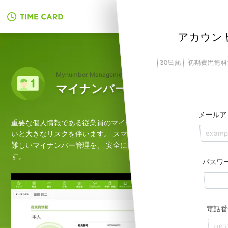
無料でアカウント作成
アカウン
30日間
初期費用無料
Mynumber Management
マイナンバー管理
メールア
重要な個人情報である従業員のマイナンバー。
正しく運用しな
いと大きなリスクを伴います。
スマレジ・タイムカードなら、
難しいマイナンバー管理を、
安全に、簡単に行うことができま
す。
パスワ
電話