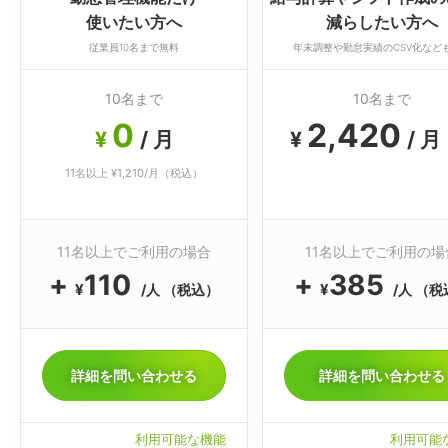
使いたい方へ
減らしたい方へ
従業員10名まで無料
年末調整や勤怠実績のCSV化など
10名まで
10名まで
0
2,420
¥
/ 月
¥
/ 月
11名以上 ¥1,210/月（税込）
11名以上でご利用の場合
11名以上でご利用の場
+
110
+
385
¥
¥
/人
（税込）
/人
（税
詳細を問い合わせる
詳細を問い合わせる
資料ダウンロード
オンライン相談
利用可能な機能
利用可能