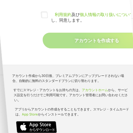
シフト管理機能によって手間のかかるシフト管
理業務が嘘のように劇的に変わります。
利用規約
及び
個人情報の取り扱いについ
し、同意します。
PICK UP
料金シミュレーションでカンタ
ンお見積り
ご利用になる従業員数の入力と、プランを選択
するだけで、概算の月額料金を算出いたしま
す。ぜひお気軽にお試しください。
アカウント作成から30日後、プレミアムプランにアップグレードされない場
合、自動的に無料のスタンダードプランに切り替わります。
すでにスマレジ・アカウントをお持ちの方は、
アカウントホーム
から、サービ
ス設定を行うだけでご利用可能です。アカウント管理者にお問い合わせくださ
い。
アプリからアカウントの作成をすることもできます。スマレジ・タイムカード
は、
App Store
からインストールできます。
多くのお客さまにご利用いただき、
182,000
登録事業者数
突破