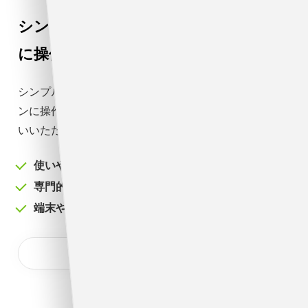
シンプルな画面設計で
誰でもカンタン
に操作が可能
シンプルな画面設計なので、初めて使う方でもカンタ
ンに操作が可能です。管理者も従業員も安心してお使
いいただけます。
使いやすいと評判
専門的な知識は不要
端末や場所を選ばず打刻可能
勤怠管理について