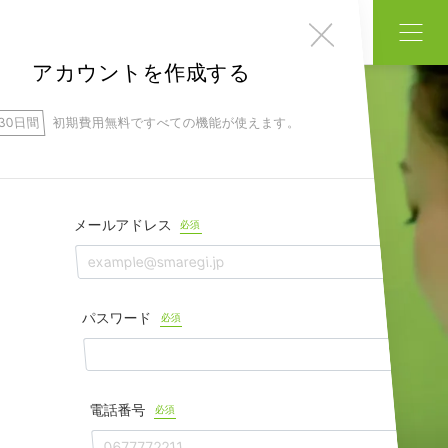
無料でアカウント作成
アカウントを作成する
初期費用無料
30日間
初期費用無料ですべての機能が使えます。
シフト
・
勤怠〜給与計算
まで
ワンストップでかんたん
給与計算、休暇管理、シフト管理、日報、プロジェ
メールアドレス
必須
クト管理、勤怠管理の枠を超えた、これからの勤怠
管理サービス、スマレジ・タイムカードです。
が提供するクラウドサービス
パスワード
必須
電話番号
必須