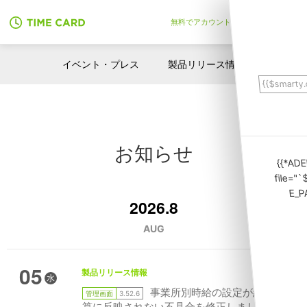
無料でアカウント作成
イベント・プレス
製品リリース情報
{{$smarty
お知らせ
{{*ADE
file="
E_P
2026.8
AUG
05
製品リリース情報
水
事業所別時給の設定が給与計
管理画面
3.52.6
算に反映されない不具合を修正しました（タ