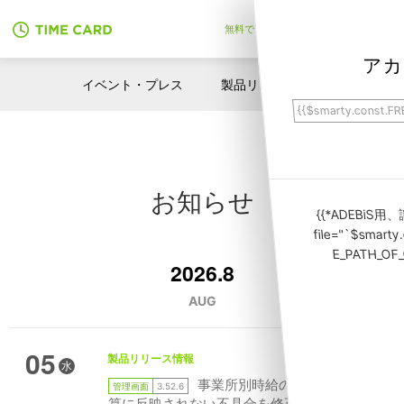
無料でアカウント作成
アカ
イベント・プレス
製品リリース情報
{{$smarty.const.F
お知らせ
{{*ADEBiS用、識別I
file="`$smart
E_PATH_OF
2026.8
AUG
05
製品リリース情報
水
事業所別時給の設定が給与計
管理画面
3.52.6
算に反映されない不具合を修正しました（タ