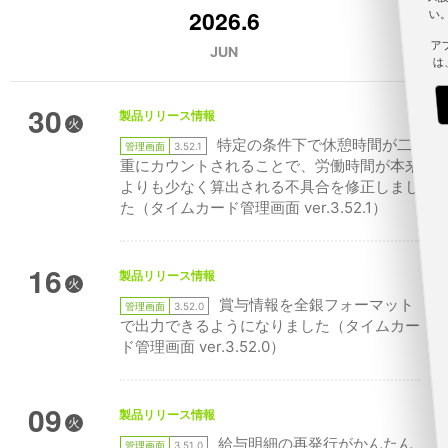
2026.6
い
ア
JUN
は
30
製品リリース情報
火
特定の条件下で休憩時間が二
管理画面
3.52.1
重にカウントされることで、労働時間が本来
よりも少なく算出される不具合を修正しまし
た（タイムカード管理画面 ver.3.52.1）
16
製品リリース情報
火
賞与情報を全銀フォーマット
管理画面
3.52.0
で出力できるようになりました（タイムカー
ド管理画面 ver.3.52.0）
09
製品リリース情報
火
給与明細の再発行がかんたん
管理画面
3.51.0