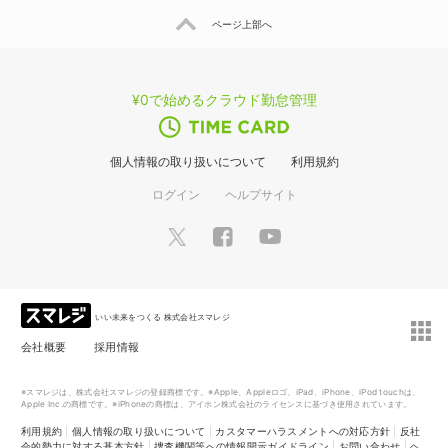
ページ上部へ
¥0で始めるクラウド勤怠管理
個人情報の取り扱いについて
利用規約
ログイン
ヘルプサイト
いい未来をつくる 株式会社スマレジ
会社概要
採用情報
※スマレジは、株式会社スマレジの登録商標です。※Apple、Appleロゴ、iPad、iPhone、iPod touchは、
Apple Inc.の商標です。※iPhoneの商標は、アイホン株式会社のライセンスに基づき使用されています。
利用規約
|
個人情報の取り扱いについて
|
カスタマーハラスメントへの対応方針
|
反社
会的勢力に対する基本方針
|
捜査機関等への情報開示ガイドライン
|
お問い合わせ
|
ヘ