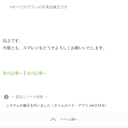
※
すべてのプランの不具合修正です
以上です。
今後とも、スマレジをどうぞよろしくお願いいたします。
前の記事へ
|
次の記事へ
HOME
›
製品リリース情報
›
システムの修正を行いました（タイムカード・アプリ ver.2.14.6）
ページ上部へ