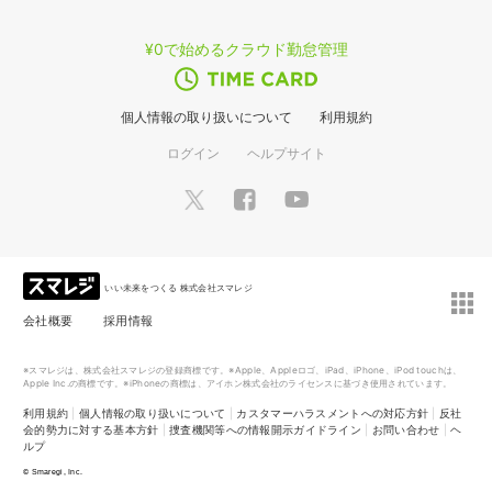
¥0で始めるクラウド勤怠管理
個人情報の取り扱いについて
利用規約
ログイン
ヘルプサイト
いい未来をつくる 株式会社スマレジ
会社概要
採用情報
※スマレジは、株式会社スマレジの登録商標です。※Apple、Appleロゴ、iPad、iPhone、iPod touchは、
Apple Inc.の商標です。※iPhoneの商標は、アイホン株式会社のライセンスに基づき使用されています。
利用規約
|
個人情報の取り扱いについて
|
カスタマーハラスメントへの対応方針
|
反社
会的勢力に対する基本方針
|
捜査機関等への情報開示ガイドライン
|
お問い合わせ
|
ヘ
ルプ
©
Smaregi, Inc.