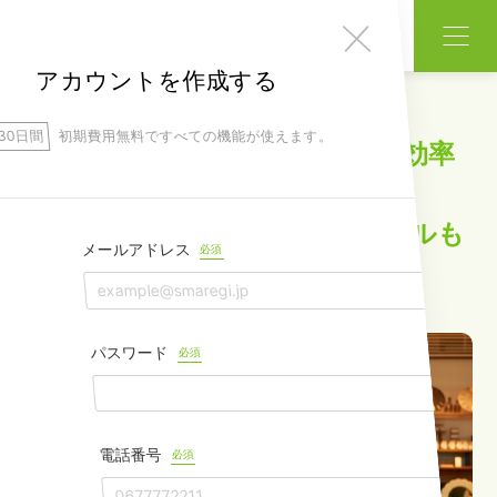
無料でアカウント作成
アカウントを作成する
30日間
初期費用無料ですべての機能が使えます。
シフトの組み方はどうすれば効率
的？
作成時の注意点や代表的なツールも
メールアドレス
必須
解説
パスワード
必須
電話番号
必須