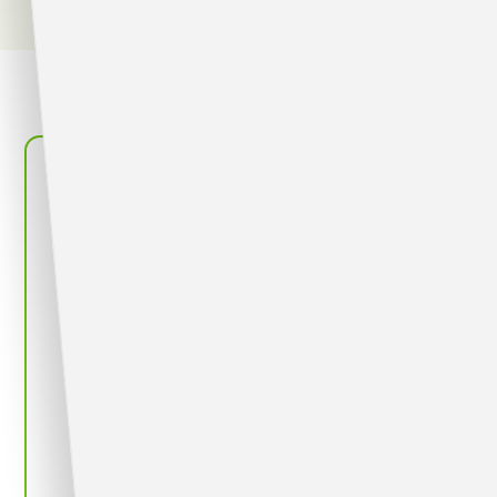
この記事の目次
シフトを組むときに苦労しがちなポイント
期日までに希望シフトを集められない
シフトの調整に時間がかかってしまう
スタッフ編成のバランスが悪いシフト
になる
シフトをスムーズに組むための3ステップ
ステップ1.必要なスタッフの数を計算
する
ステップ2.スタッフからの希望シフト
を早めに集めておく
ステップ3.希望のシフトを元に調整と