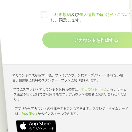
利用規約
及び
個人情報の取り扱いについ
し、同意します。
シフト組むなら！
アカウント作成から30日後、プレミアムプランにアップグレードされない場
初期費用無料で始めるクラウド勤怠管理システム
合、自動的に無料のスタンダードプランに切り替わります。
すでにスマレジ・アカウントをお持ちの方は、
アカウントホーム
から、サービ
資料ダウンロード
ス設定を行うだけでご利用可能です。アカウント管理者にお問い合わせくださ
い。
アプリからアカウントの作成をすることもできます。スマレジ・タイムカード
は、
App Store
からインストールできます。
【シフト管理におすすめ】スマレジ・タイムカードのシフト管
理機能