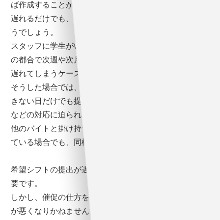
ば作成することができません。1人のスタッフの提出が
遅れるだけでも、シフト作成には大きな影響が出てしま
うでしょう。
スタッフに学生がいれば、テストやイベント、就活など
の都合で次週や次月の予定がわからず、シフトの提出が
遅れてしまうケースも珍しくありません。
そうした場合では、確実に出勤できる日と絶対に出勤で
きない日だけでも提出してもらい、シフトを組み始める
などの対応に迫られます。
他のバイトと掛け持ちで働いているフリーターが在籍し
ている場合でも、同様のことが起こり得ます。
希望シフトの提出が遅いスタッフに対しては、催促が必
要です。
しかし、催促の仕方を間違えると、スタッフとの関係性
が悪くなりかねません。アルバイトは正社員とは異な