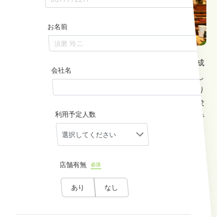
お名前
飲食店や小売店の店長にとって、スタッフのシフト作成
会社名
は悩ましい業務の一つです。各スタッフの希望を考慮し
つつ、効率的かつ公平なシフトを組むのは容易ではあり
ません。シフト作成のためのよい方法やツールを探し求
利用予定人数
めている店長や管理者は少なくないでしょう。本記事で
は、シフトのスムーズな組み方やシフトを調整する際の
注意点、シフト作成に活用可能なツールなどについて解
説します。
店舗有無
必須
あり
なし