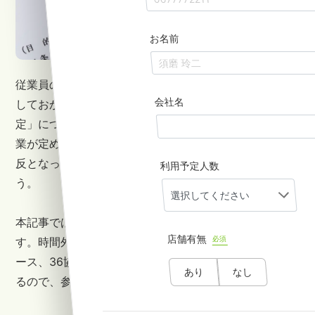
お名前
従業員の残業時間や休日出勤を管理する立場の人が把握
会社名
しておかなければならないのが、「36（サブロク）協
定」についてです。36協定は時間外労働について各企
業が定めるもので、適切に対応しなければ労働基準法違
反となってしまうため、しっかり理解しておきましょ
利用予定人数
う。
本記事では、36協定についてわかりやすく解説しま
店舗有無
必須
す。時間外労働の上限規制や36協定の届出が必要なケ
ース、36協定に関する注意点などを詳しく解説してい
あり
なし
るので、参考にしてください。