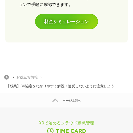
ョンで手軽に確認できます。
料金シミュレーション
HOME
›
お役立ち情報
›
【残業】36協定をわかりやすく解説！違反しないように注意しよう
ページ上部へ
¥0で始めるクラウド勤怠管理