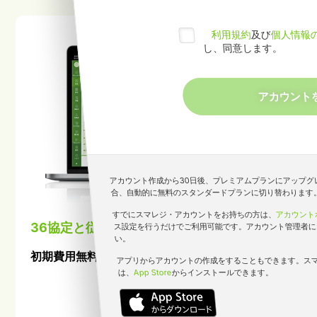
利用規約
及び
個人情報
し、同意します。
アカウント作成から30日後、プレミアムプランにアップグ
合、自動的に無料のスタンダードプランに切り替わります
すでにスマレジ・アカウントをお持ちの方は、
アカウント
36協定と従業員の健康を守ろう
ス設定を行うだけでご利用可能です。アカウント管理者に
い。
初期費用無料で始めるクラウド勤怠管理システム
アプリからアカウントの作成をすることもできます。ス
は、
App Store
からインストールできます。
資料ダウンロード