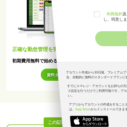
利用規約
及
し、同意し
正確な勤怠管理を実現
初期費用無料で始めるクラウド勤怠管理システム
アカウント作成から30日後、プレミアム
資料ダウンロード
合、自動的に無料のスタンダードプランに
すでにスマレジ・アカウントをお持ちの方
ス設定を行うだけでご利用可能です。アカ
い。
アプリからアカウントの作成をすること
は、
App Store
からインストールできま
この記事の目次