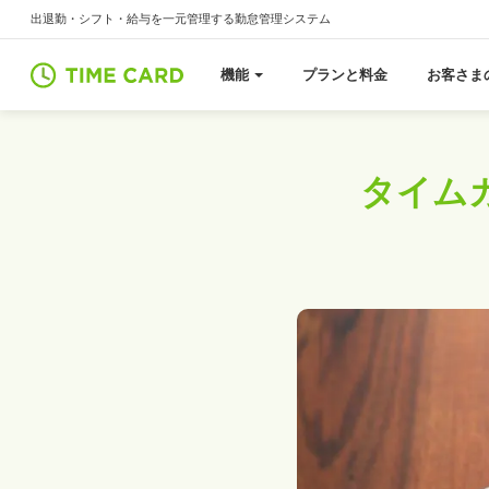
出退勤・シフト・給与を一元管理する勤怠管理システム
機能
プランと料金
お客さま
勤怠管理
給与・賞与
勤怠管理
給与計算
シフト管理
年末調整
タイム
変形労働時間制
集計・ダウンロード
休暇管理
人時売上高
法定三帳簿
離
労務アラート