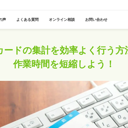
の声
よくある質問
オンライン相談
お問い合わせ
組織運営
日報管理
プロジェクト管理
カードの集計を
効率よく行う方
ワークフロー
マイナンバー管理
作業時間を短縮しよう！
職率
機能一覧を見る