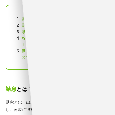
この記事の目次
勤怠とは？
勤怠管理をする目的
勤怠管理すべき項目
各種勤怠管理の手段のメリット・デメリッ
ト
勤怠管理のシステム化には0円で始められる
スマレジ・タイムカードがおすすめ！
勤怠
とは？
勤怠とは、出勤と退勤の状況を示します。何時に出社
し、何時に退社したか、どれくらい休憩し、どれくらい