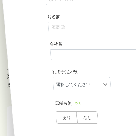
お名前
働き方改革関連法によって、これまで以上に適切な勤怠
管理が求められるようになりました。勤怠とは何か、ど
のようなことを管理するべきか、労務管理に携わる人は
会社名
改めて確認しておく必要があります。
この記事では、勤怠および勤怠管理に関する基本的な知
利用予定人数
識について解説します。適切な勤怠管理体制を整えるう
えで参考にしてください。
店舗有無
必須
あり
なし