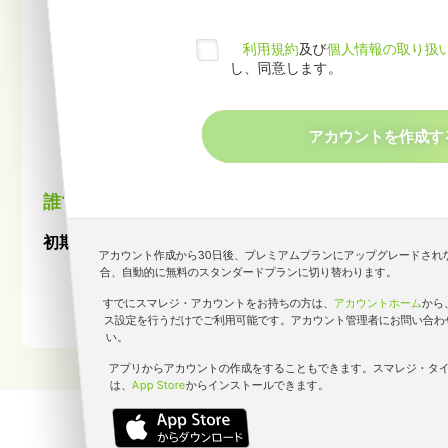
利用規約
及び
個人情報の取り扱
し、同意します。
誰でも簡単に勤怠管理ができる
初期費用無料で始めるクラウド勤怠管理システム
アカウント作成から30日後、プレミアムプランにアップグレードされ
合、自動的に無料のスタンダードプランに切り替わります。
資料ダウンロード
すでにスマレジ・アカウントをお持ちの方は、
アカウントホーム
から
ス設定を行うだけでご利用可能です。アカウント管理者にお問い合わ
い。
アプリからアカウントの作成をすることもできます。スマレジ・タ
は、
App Store
からインストールできます。