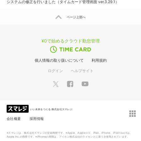
システムの修正を行いました（タイムカード管理画面 ver.3.29.1）
ページ上部へ
¥0で始めるクラウド勤怠管理
個人情報の取り扱いについて
利用規約
ログイン
ヘルプサイト
いい未来をつくる 株式会社スマレジ
会社概要
採用情報
※スマレジは、株式会社スマレジの登録商標です。※Apple、Appleロゴ、iPad、iPhone、iPod touchは、
Apple Inc.の商標です。※iPhoneの商標は、アイホン株式会社のライセンスに基づき使用されています。