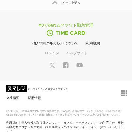
ページ上部へ
¥0で始めるクラウド勤怠管理
個人情報の取り扱いについて
利用規約
ログイン
ヘルプサイト
いい未来をつくる 株式会社スマレジ
会社概要
採用情報
※スマレジは、株式会社スマレジの登録商標です。※Apple、Appleロゴ、iPad、iPhone、iPod touchは、
Apple Inc.の商標です。※iPhoneの商標は、アイホン株式会社のライセンスに基づき使用されています。
利用規約
|
個人情報の取り扱いについて
|
カスタマーハラスメントへの対応方針
|
反社
会的勢力に対する基本方針
|
捜査機関等への情報開示ガイドライン
|
お問い合わせ
|
ヘ
ルプ