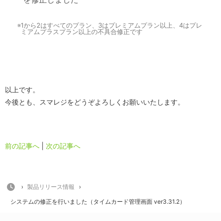
※
1から2はすべてのプラン、3はプレミアムプラン以上、4はプレ
ミアムプラスプラン以上の不具合修正です
以上です。
今後とも、スマレジをどうぞよろしくお願いいたします。
前の記事へ
|
次の記事へ
HOME
›
製品リリース情報
›
システムの修正を行いました（タイムカード管理画面 ver3.31.2）