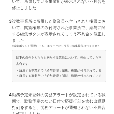
いて、所属している事業所が表示されない不具合を
修正しました
3
複数事業所に所属した従業員へ付与された権限にお
いて、閲覧権限のみ付与された事業所で、給与に関
する編集ボタンが表示されてしまう不具合を修正し
ました
※
編集ボタンを選択しても、エラーとなり実際に編集操作は行えません
以下の条件をどちらも満たす従業員において、発生していた不
具合です。
・
所属する事業所で『給与管理：編集』権限が付与されている
・
所属する事業所で『給与管理：閲覧』権限が付与されている
4
勤務予定未登録の労務アラートが設定されている状
態で、勤務予定のない日付で応援打刻を含む出退勤
打刻をすると、労務アラートが通知されない不具合
を修正しました