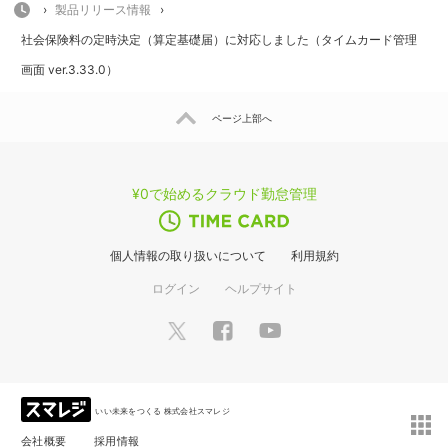
HOME
›
製品リリース情報
›
社会保険料の定時決定（算定基礎届）に対応しました（タイムカード管理
画面 ver.3.33.0）
ページ上部へ
¥0で始めるクラウド勤怠管理
個人情報の取り扱いについて
利用規約
ログイン
ヘルプサイト
いい未来をつくる 株式会社スマレジ
会社概要
採用情報