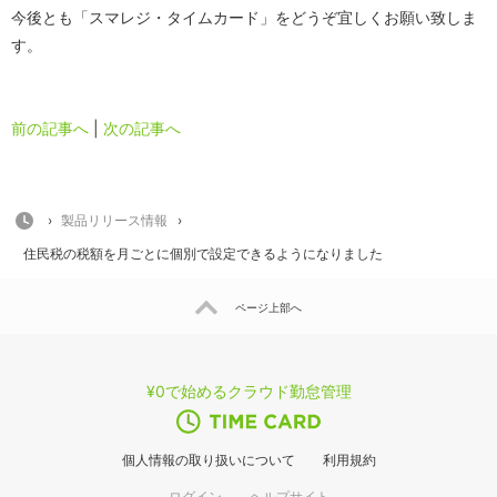
今後とも「スマレジ・タイムカード」をどうぞ宜しくお願い致しま
す。
前の記事へ
|
次の記事へ
HOME
›
製品リリース情報
›
住民税の税額を月ごとに個別で設定できるようになりました
ページ上部へ
¥0で始めるクラウド勤怠管理
個人情報の取り扱いについて
利用規約
ログイン
ヘルプサイト