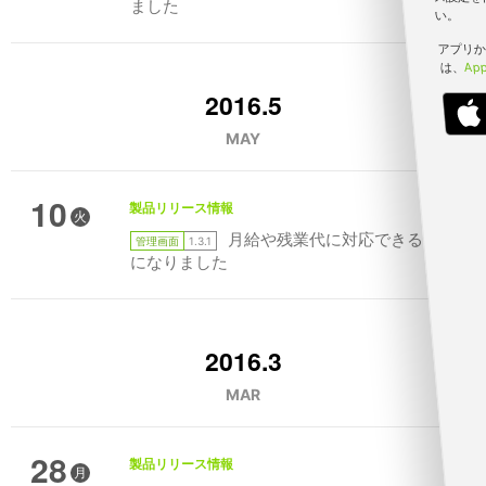
ました
い。
アプリか
は、
App
2016.5
MAY
10
製品リリース情報
火
月給や残業代に対応できるよう
管理画面
1.3.1
になりました
2016.3
MAR
28
製品リリース情報
月