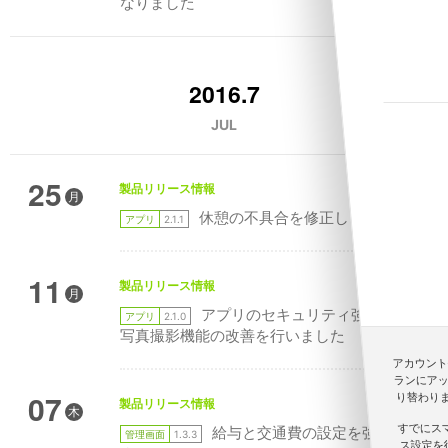
なりました
2016.7
JUL
25
製品リリース情報
月
休憩の不具合を修正しました
アプリ
2.1.1
11
製品リリース情報
月
アプリのセキュリティ強化と、
アプリ
2.1.0
写真撮影機能の改善を行いました
アカウント作成
ランにア
07
り替わり
製品リリース情報
木
すでにス
給与と交通費の設定を強化し
管理画面
1.3.3
ス設定を