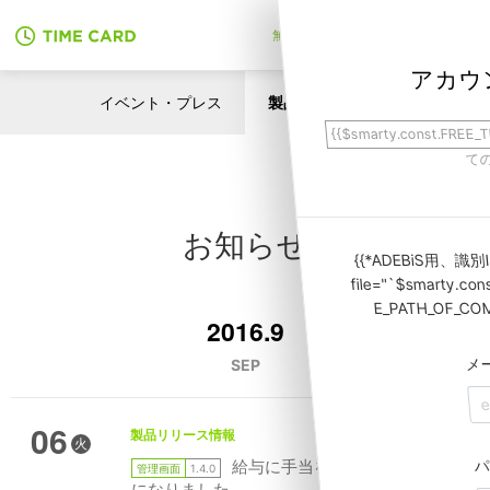
無料でアカウント作成
アカウ
イベント・プレス
製品リリース情報
{{$smarty.const.FREE_
て
お知らせ
{{*ADEBiS用、識別ID*}}
file="`$smarty.co
E_PATH_OF_COM
2016.9
メ
SEP
06
製品リリース情報
火
パ
給与に手当を付けられるよう
管理画面
1.4.0
になりました